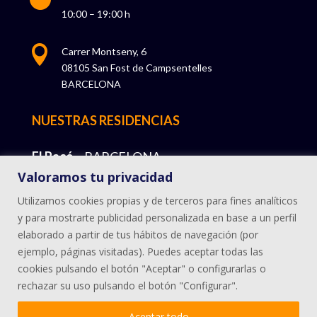
10:00 – 19:00 h

Carrer Montseny, 6
08105 San Fost de Campsentelles
BARCELONA
NUESTRAS RESIDENCIAS
El Racó
– BARCELONA
Valoramos tu privacidad
Miravilla – BILBAO
Utilizamos cookies propias y de terceros para fines analíticos
La Encina – ARTZINIEGA
y para mostrarte publicidad personalizada en base a un perfil
elaborado a partir de tus hábitos de navegación (por
Jandóniz – BEDIA
ejemplo, páginas visitadas). Puedes aceptar todas las
cookies pulsando el botón "Aceptar" o configurarlas o
rechazar su uso pulsando el botón "Configurar".
Aceptar todo